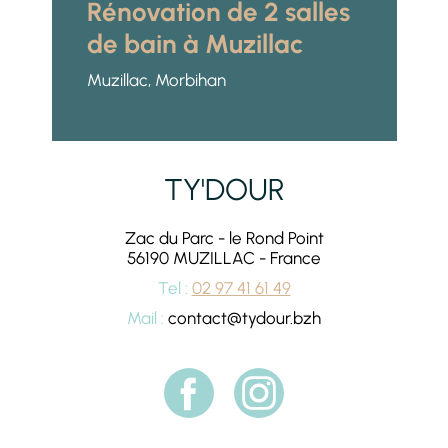
Rénovation de 2 salles
de bain à Muzillac
Muzillac, Morbihan
TY'DOUR
Zac du Parc - le Rond Point
56190
MUZILLAC
-
France
Tel :
02 97 41 61 49
Mail :
contact@tydour.bzh