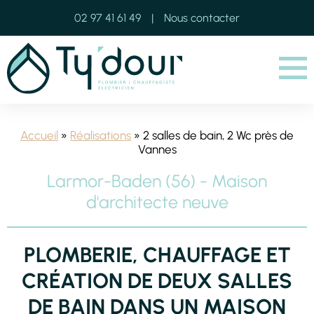
02 97 41 61 49
Nous contacter
Menu
Accueil
»
Réalisations
» 2 salles de bain, 2 Wc près de
Vannes
Larmor-Baden (56) - Maison
d'architecte neuve
PLOMBERIE, CHAUFFAGE ET
CRÉATION DE DEUX SALLES
DE BAIN DANS UN MAISON