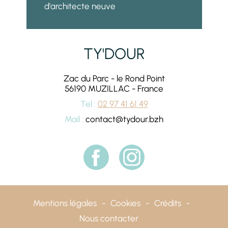
d'architecte neuve
TY'DOUR
Zac du Parc - le Rond Point
56190
MUZILLAC
-
France
Tel :
02 97 41 61 49
Mail :
contact@tydour.bzh
Mentions légales
Cookies
Crédits
Nous contacter